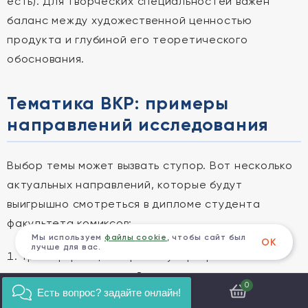
есть). Для творческих специальностей важен
баланс между художественной ценностью
продукта и глубиной его теоретического
обоснования.
Тематика ВКР: примеры
направлений исследования
Выбор темы может вызвать ступор. Вот несколько
актуальных направлений, которые будут
выигрышно смотреться в дипломе студента
факультета комиксов:
Мы используем
файлы cookie
, чтобы сайт был
ОК
лучше для вас.
Трансформация образа супергероя в
современном российском комиксе.
0
Есть вопрос? задайте онлайн!
Влияние японской манги на стиль молодых