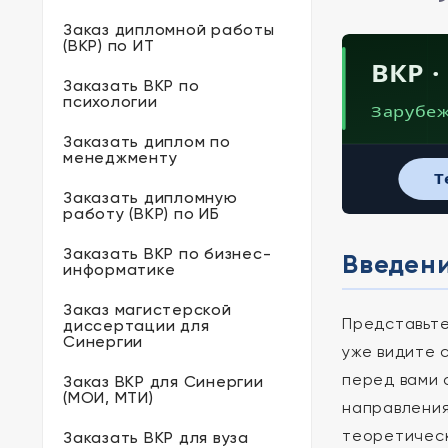
Заказ дипломной работы
(ВКР) по ИТ
ВКР ·
Заказать ВКР по
психологии
Зарубе
Заказать диплом по
менеджменту
T
Заказать дипломную
работу (ВКР) по ИБ
Заказать ВКР по бизнес-
Введен
информатике
Заказ магистерской
Представьте
диссертации для
Синергии
уже видите 
перед вами 
Заказ ВКР для Синергии
(МОИ, МТИ)
направлени
теоретическ
Заказать ВКР для вуза