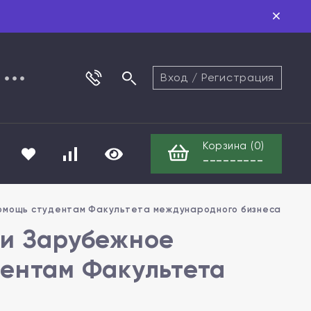
Вход
/
Регистрация
Корзина (
0
)
---------
Помощь студентам Факультета международного бизнеса
ти Зарубежное
дентам Факультета