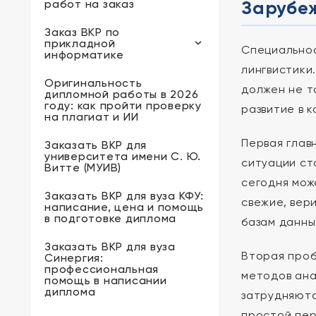
Зарубе
работ на заказ
Заказ ВКР по
прикладной
Специальнос
информатике
лингвистики
Оригинальность
должен не т
дипломной работы в 2026
году: как пройти проверку
развитие в 
на плагиат и ИИ
Первая глав
Заказать ВКР для
университета имени С. Ю.
ситуации ст
Витте (МУИВ)
сегодня мож
Заказать ВКР для вуза КФУ:
свежие, вер
написание, цена и помощь
в подготовке диплома
базам данны
Заказать ВКР для вуза
Вторая про
Синергия:
профессиональная
методов ана
помощь в написании
диплома
затрудняютс
простой пер