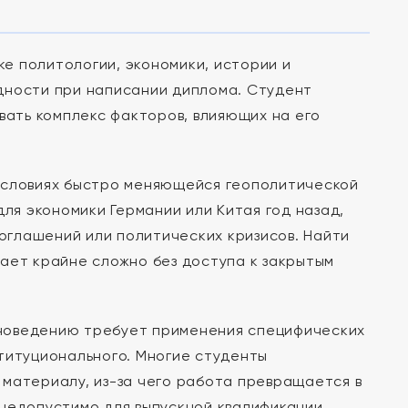
е политологии, экономики, истории и
дности при написании диплома. Студент
вать комплекс факторов, влияющих на его
 условиях быстро меняющейся геополитической
для экономики Германии или Китая год назад,
соглашений или политических кризисов. Найти
ает крайне сложно без доступа к закрытым
оноведению требует применения специфических
титуционального. Многие студенты
 материалу, из-за чего работа превращается в
недопустимо для выпускной квалификации.