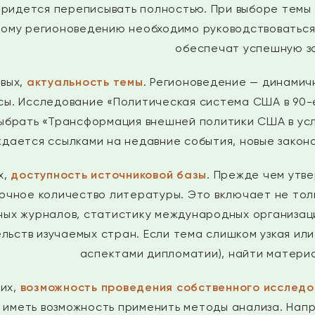
придется переписывать полностью. При выборе темы
ому регионоведению необходимо руководствоваться
обеспечат успешную з
вых,
актуальность темы
. Регионоведение — динамич
ы. Исследование «Политическая система США в 90-е
ыбрать «Трансформация внешней политики США в усл
дается ссылками на недавние события, новые закон
х,
доступность источниковой базы
. Прежде чем утве
очное количество литературы. Это включает не тольк
ных журналов, статистику международных организац
льств изучаемых стран. Если тема слишком узкая или
аспектами дипломатии), найти матери
их,
возможность проведения собственного исследо
иметь возможность применить методы анализа. Напри