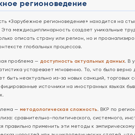
жное регионоведение
ть «Зарубежное регионоведение» находится на стык
. Эта междисциплинарность создает уникальные тру
олько описать страну или регион, но и проанализиро
контексте глобальных процессов.
ная проблема —
доступность актуальных данных
. В
атистика устаревает мгновенно. То, что было верно 
ет быть неактуально из-за новых санкций, торговых 
ифицированные источники на иностранных языках быв
х.
блема —
методологическая сложность
. ВКР по реги
лиза: сравнительно-политического, системного, инс
я правильно применить эти методы к эмпирическому
есказ новостей или энциклопедических статей, что 