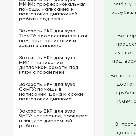
работу 
МИФИ: профессиональная
помощь, написание и
зарубежн
подготовка дипломной
работы под ключ
Заказать ВКР для вуза
Во-пер
ТюмГУ: профессиональная
помощь в написании и
процесс
защите диплома
лучше в
Заказать ВКР для вуза
подтверж
МИИТ: написание
дипломной работы под
ключ с гарантией
Во-вторы
достат
Заказать ВКР для вуза
СамГУ: помощь в
зарубеж
написании, цена и сроки
подготовки диплома
правите
Заказать ВКР для вуза
ЯрГУ: написание, проверка
и защита дипломной
В-треть
работы
должны 