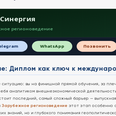
 Синергия
жное регионоведение
elegram
WhatsApp
Позвонить
ие: Диплом как ключ к междунар
 ситуацию: вы на финишной прямой обучения, за плеч
себя аналитиком внешнеэкономической деятельност
стоит последний, самый сложный барьер — выпускна
я
Зарубежное регионоведение
этот этап особенно о
их знаний, но и глубокого понимания геополитическо