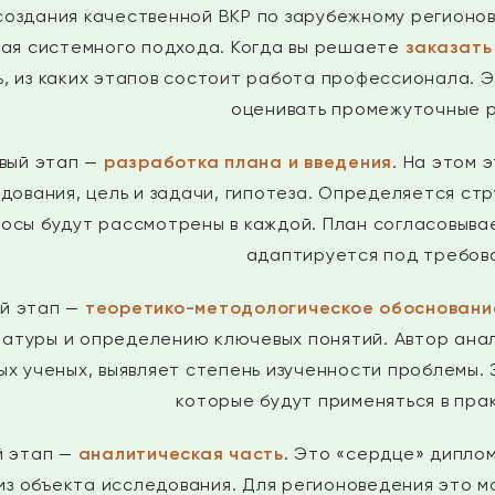
создания качественной ВКР по зарубежному регионо
ая системного подхода. Когда вы решаете
заказать
, из каких этапов состоит работа профессионала. Э
оценивать промежуточные р
вый этап —
разработка плана и введения
. На этом 
дования, цель и задачи, гипотеза. Определяется стр
осы будут рассмотрены в каждой. План согласовывае
адаптируется под требова
й этап —
теоретико-методологическое обосновани
атуры и определению ключевых понятий. Автор ана
ых ученых, выявляет степень изученности проблемы.
которые будут применяться в пра
й этап —
аналитическая часть
. Это «сердце» дипло
из объекта исследования. Для регионоведения это м