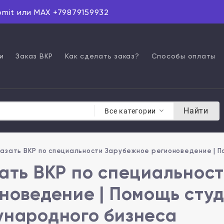
omit или MAX +79879159932
и
Заказ ВКР
Как сделать заказ?
Способы оплаты
Найти
Все категории
казать ВКР по специальности Зарубежное регионоведение | 
ать ВКР по специальнос
новедение | Помощь сту
народного бизнеса