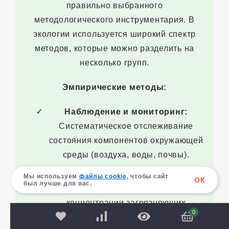
правильно выбранного
методологического инструментария. В
экологии используется широкий спектр
методов, которые можно разделить на
несколько групп.
Эмпирические методы:
Наблюдение и мониторинг:
Систематическое отслеживание
состояния компонентов окружающей
среды (воздуха, воды, почвы).
Измерение:
Использование
Мы используем
файлы cookie
, чтобы сайт
ОК
был лучше для вас.
приборов для определения
концентрации загрязняющих
0
веществ (нитрат-тестеры,