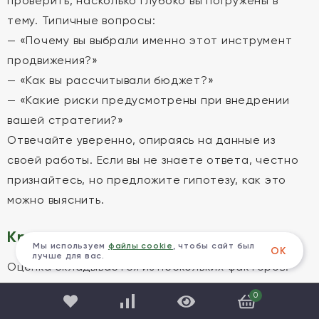
проверить, насколько глубоко вы погружены в
тему. Типичные вопросы:
— «Почему вы выбрали именно этот инструмент
продвижения?»
— «Как вы рассчитывали бюджет?»
— «Какие риски предусмотрены при внедрении
вашей стратегии?»
Отвечайте уверенно, опираясь на данные из
своей работы. Если вы не знаете ответа, честно
признайтесь, но предложите гипотезу, как это
можно выяснить.
Критерии оценки
Мы используем
файлы cookie
, чтобы сайт был
ОК
лучше для вас.
Оценка складывается из нескольких факторов:
качество самой письменной работы, отзыв
0
научного руководителя, рецензия внешнего